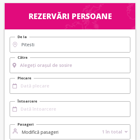
REZERVĂRI PERSOANE
De la
Către
Plecare
Întoarcere
Pasageri
1 în total
Modifică pasageri