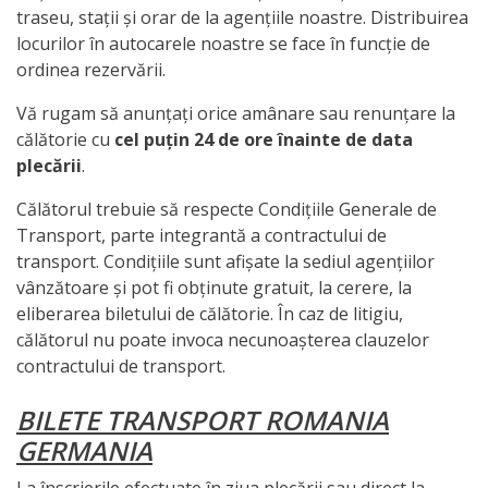
traseu, stații și orar de la agențiile noastre. Distribuirea
locurilor în autocarele noastre se face în funcție de
ordinea rezervării.
Vă rugam să anunțați orice amânare sau renunțare la
călătorie cu
cel puțin 24 de ore înainte de data
plecării
.
Călătorul trebuie să respecte Condițiile Generale de
Transport, parte integrantă a contractului de
transport. Condițiile sunt afișate la sediul agențiilor
vânzătoare și pot fi obținute gratuit, la cerere, la
eliberarea biletului de călătorie. În caz de litigiu,
călătorul nu poate invoca necunoașterea clauzelor
contractului de transport.
BILETE TRANSPORT ROMANIA
GERMANIA
La înscrierile efectuate în ziua plecării sau direct la