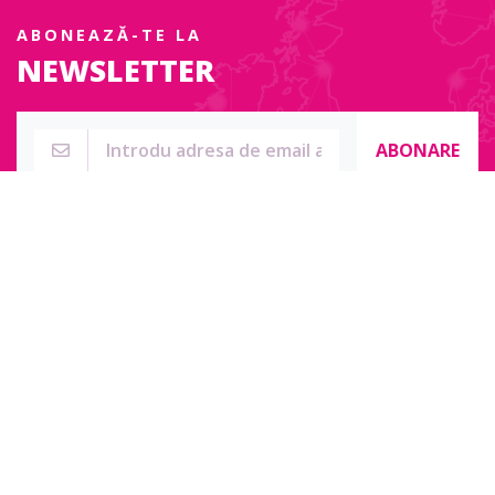
ABONEAZĂ-TE LA
NEWSLETTER
ABONARE
Str. Sublocotenent Suciu Sorin Nr. 134F
Lipova, 315400
Pentru întrebări, nelămuriri sau pentru date de contact complete
accesați:
Contact online