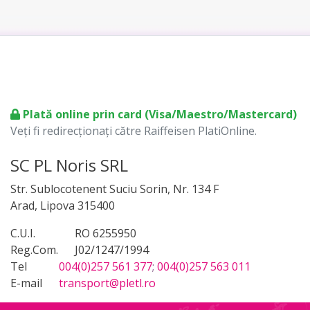
Plată online prin card (Visa/Maestro/Mastercard)
Veți fi redirecționați către Raiffeisen PlatiOnline.
SC PL Noris SRL
Str. Sublocotenent Suciu Sorin, Nr. 134 F
Arad, Lipova 315400
C.U.I.
RO 6255950
Reg.Com.
J02/1247/1994
Tel
004(0)257 561 377
;
004(0)257 563 011
E-mail
transport@pletl.ro