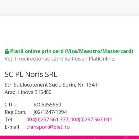
Plată online prin card (Visa/Maestro/Mastercard)
Veți fi redirecționați către Raiffeisen PlatiOnline.
SC PL Noris SRL
Str. Sublocotenent Suciu Sorin, Nr. 134 F
Arad, Lipova 315400
C.U.I.
RO 6255950
Reg.Com.
J02/1247/1994
Tel
004(0)257 561 377
;
004(0)257 563 011
E-mail
transport@pletl.ro