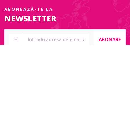
ABONEAZĂ-TE LA
NEWSLETTER
ABONARE
Str. Sublocotenent Suciu Sorin Nr. 134F
Lipova, 315400
Pentru întrebări, nelămuriri sau pentru date de contact complete
accesați:
Contact online