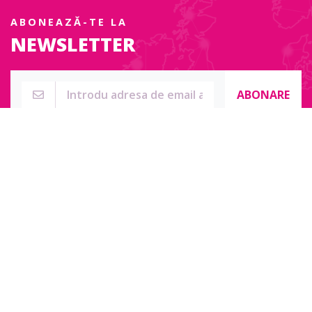
ABONEAZĂ-TE LA
NEWSLETTER
ABONARE
Str. Sublocotenent Suciu Sorin Nr. 134F
Lipova, 315400
Pentru întrebări, nelămuriri sau pentru date de contact complete
accesați:
Contact online