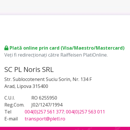
Plată online prin card (Visa/Maestro/Mastercard)
Veți fi redirecționați către Raiffeisen PlatiOnline.
SC PL Noris SRL
Str. Sublocotenent Suciu Sorin, Nr. 134 F
Arad, Lipova 315400
C.U.I.
RO 6255950
Reg.Com.
J02/1247/1994
Tel
004(0)257 561 377
;
004(0)257 563 011
E-mail
transport@pletl.ro