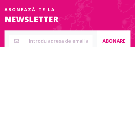
ABONEAZĂ-TE LA
NEWSLETTER
ABONARE
Str. Sublocotenent Suciu Sorin Nr. 134F
Lipova, 315400
Pentru întrebări, nelămuriri sau pentru date de contact complete
accesați:
Contact online