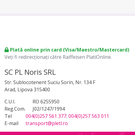
Plată online prin card (Visa/Maestro/Mastercard)
Veți fi redirecționați către Raiffeisen PlatiOnline.
SC PL Noris SRL
Str. Sublocotenent Suciu Sorin, Nr. 134 F
Arad, Lipova 315400
C.U.I.
RO 6255950
Reg.Com.
J02/1247/1994
Tel
004(0)257 561 377
;
004(0)257 563 011
E-mail
transport@pletl.ro