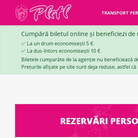
TRANSPORT PE
Cumpără biletul online și beneficiezi de
✅ La un drum economisești 5 €.
✅ La dus-întors economisești 10 €.
Biletele cumparăte de la agenție nu beneficiează d
Prețurile afișate pe site sunt deja reduse, astfel c
REZERVĂRI PERS