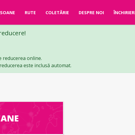
RSOANE
RUTE
COLETĂRIE
DESPRE NOI
ÎNCHIRIE
 reducere!
e reducerea online.
ă reducerea este inclusă automat.
OANE