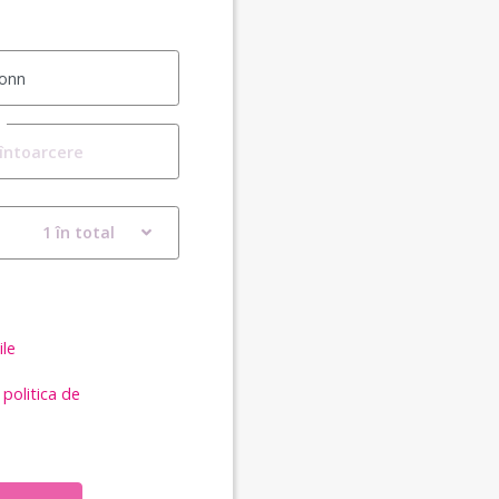
1 în total
ile
i
politica de