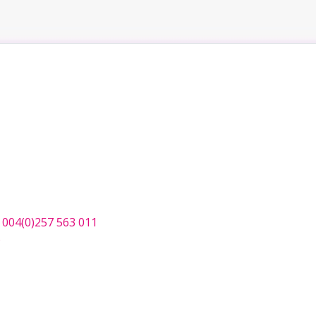
;
004(0)257 563 011
o