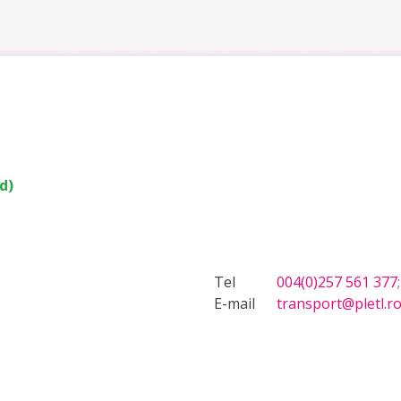
d)
Tel
004(0)257 561 377
E-mail
transport@pletl.r