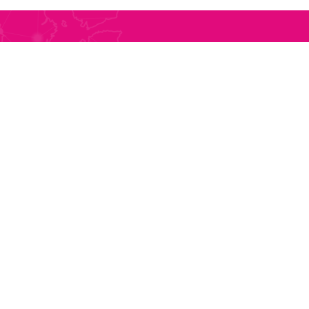
 ROMÂNIA
CONTACT GERMANIA
0257 561 377
Tel
0049 (0)911 6880707
0257 563 011
Fax
0049 (0)911 616621
0732 680 587
E-mail
transport@pletl.ro
0257 388 431