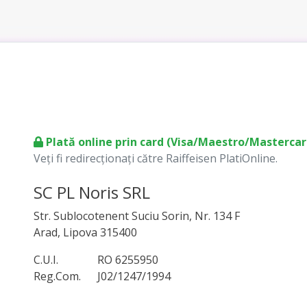
Plată online prin card (Visa/Maestro/Mastercar
Veți fi redirecționați către Raiffeisen PlatiOnline.
SC PL Noris SRL
Str. Sublocotenent Suciu Sorin, Nr. 134 F
Arad, Lipova 315400
C.U.I.
RO 6255950
Reg.Com.
J02/1247/1994