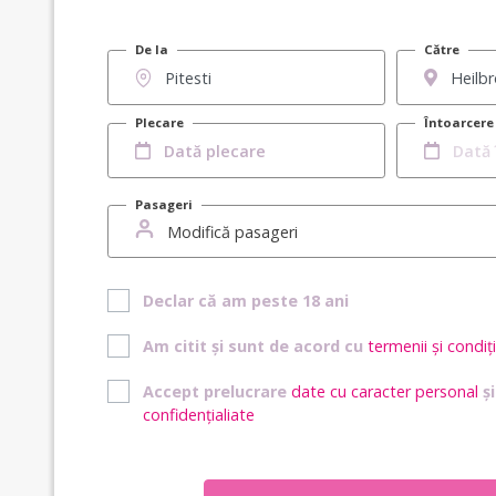
De la
Către
Plecare
Întoarcere
Pasageri
Modifică pasageri
Declar că am peste 18 ani
Am citit și sunt de acord cu
termenii și condiți
Accept prelucrare
date cu caracter personal
ș
confidențialiate