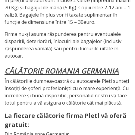
În prețul biletului sunt incluse 2 valize (împreună maxim
70 Kg) și bagajul de mână (5 Kg). Copiii între 2-12 ani – 1
valiză. Bagajele în plus vor fi taxate suplimentar în
funcţie de dimensiune între 15 – 30euro.
Firma nu-și asuma răspunderea pentru eventualele
dispariții, deteriorări, înlocuiri ale bagajelor (inclusiv
răspunderea vamală) sau pentru lucrurile uitate în
autocar.
CĂLĂTORIE ROMANIA GERMANIA
În călătoriile dumneavoastră cu autocarele Pletl sunteți
însoțiți de șoferi profesioniști cu o mare experiență. Cu
încredere și bună dispoziție, personalul nostru vă face
totul pentru a vă asigura o călătorie cât mai plăcută.
La fiecare călătorie firma Pletl vă oferă
gratuit:
Din România spre Germania: