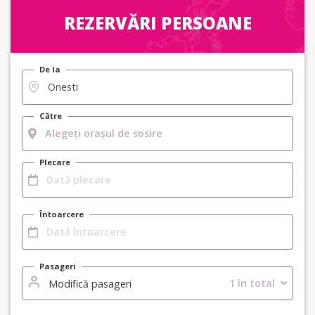
REZERVĂRI PERSOANE
De la
Către
Plecare
Întoarcere
Pasageri
1 în total
Modifică pasageri