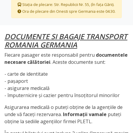
Stația de plecare: Str. Republicii Nr. 55, (în fața Gării).
Ora de plecare din Onesti spre Germania este 04:30.
DOCUMENTE SI BAGAJE TRANSPORT
ROMANIA GERMANIA
Fiecare pasager este responsabil pentru
documentele
necesare călătoriei
. Aceste documente sunt:
- carte de identitate
- pașaport
- asigurare medicală
- împuternicire și cazier pentru însoțitorul minorilor
Asigurarea medicală o puteți obține de la agențiile de
unde vă faceți rezervarea.
Informații vamale
puteți
obține la sediile agențiilor firmei PLETL.