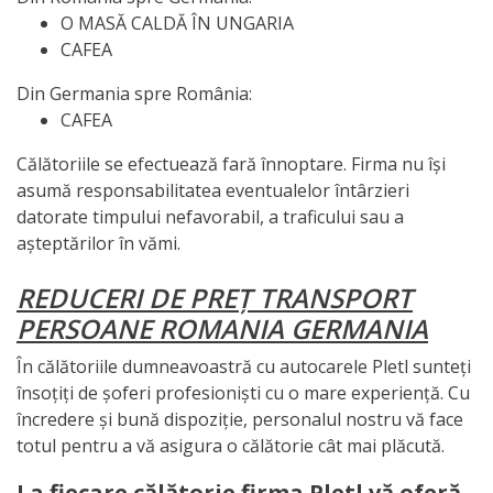
O MASĂ CALDĂ ÎN UNGARIA
CAFEA
Din Germania spre România:
CAFEA
Călătoriile se efectuează fară înnoptare. Firma nu își
asumă responsabilitatea eventualelor întârzieri
datorate timpului nefavorabil, a traficului sau a
așteptărilor în vămi.
REDUCERI DE PREȚ TRANSPORT
PERSOANE ROMANIA GERMANIA
În călătoriile dumneavoastră cu autocarele Pletl sunteți
însoțiți de șoferi profesioniști cu o mare experiență. Cu
încredere și bună dispoziție, personalul nostru vă face
totul pentru a vă asigura o călătorie cât mai plăcută.
La fiecare călătorie firma Pletl vă oferă