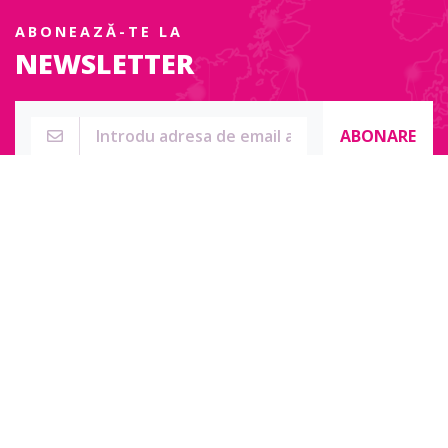
ABONEAZĂ-TE LA
NEWSLETTER
ABONARE
Str. Sublocotenent Suciu Sorin Nr. 134F
Lipova, 315400
Pentru întrebări, nelămuriri sau pentru date de contact complete
accesați:
Contact online