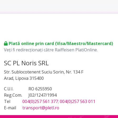
Plată online prin card (Visa/Maestro/Mastercard)
Veți fi redirecționați către Raiffeisen PlatiOnline.
SC PL Noris SRL
Str. Sublocotenent Suciu Sorin, Nr. 134 F
Arad, Lipova 315400
C.U.I.
RO 6255950
Reg.Com.
J02/1247/1994
Tel
004(0)257 561 377
;
004(0)257 563 011
E-mail
transport@pletl.ro