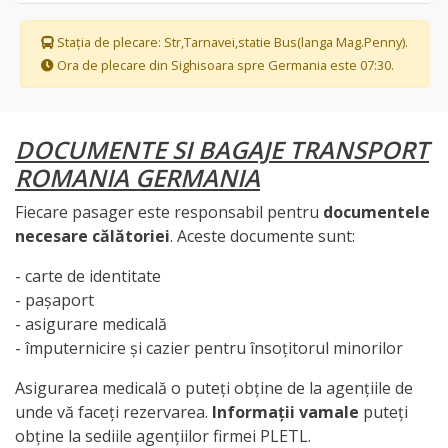
Stația de plecare: Str,Tarnavei,statie Bus(langa Mag.Penny).
Ora de plecare din Sighisoara spre Germania este 07:30.
DOCUMENTE SI BAGAJE TRANSPORT
ROMANIA GERMANIA
Fiecare pasager este responsabil pentru
documentele
necesare călătoriei
. Aceste documente sunt:
- carte de identitate
- pașaport
- asigurare medicală
- împuternicire și cazier pentru însoțitorul minorilor
Asigurarea medicală o puteți obține de la agențiile de
unde vă faceți rezervarea.
Informații vamale
puteți
obține la sediile agențiilor firmei PLETL.