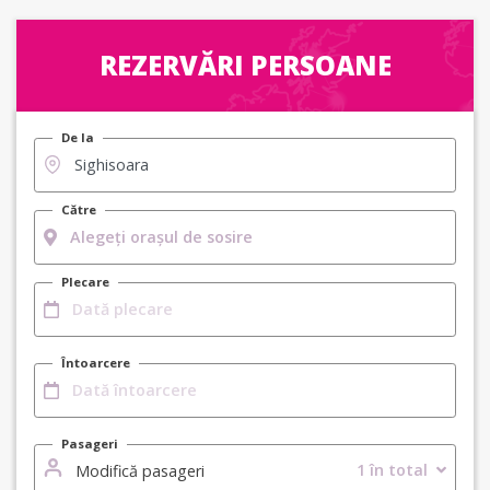
REZERVĂRI PERSOANE
De la
Către
Plecare
Întoarcere
Pasageri
1 în total
Modifică pasageri