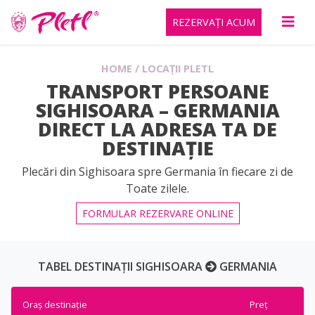
REZERVAȚI ACUM
HOME
/
LOCAȚII PLETL
TRANSPORT PERSOANE
SIGHISOARA – GERMANIA
DIRECT LA ADRESA TA DE
DESTINAȚIE
Plecări din Sighisoara spre Germania în fiecare zi de
Toate zilele.
FORMULAR REZERVARE ONLINE
TABEL DESTINAȚII SIGHISOARA
GERMANIA
Oraș destinație
Preț