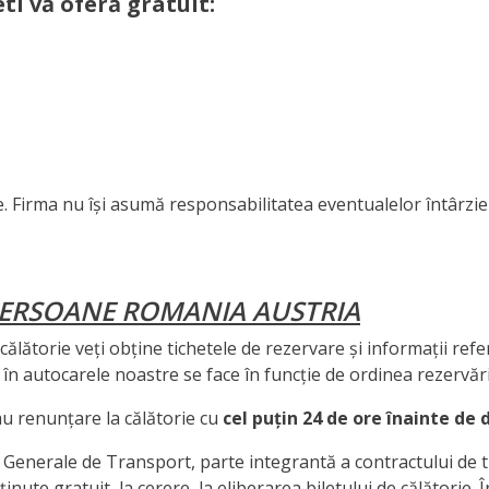
etl vă oferă gratuit:
e. Firma nu își asumă responsabilitatea eventualelor întârzie
PERSOANE ROMANIA AUSTRIA
călătorie veți obține tichetele de rezervare și informații referi
 în autocarele noastre se face în funcție de ordinea rezervări
u renunțare la călătorie cu
cel puțin 24 de ore înainte de 
 Generale de Transport, parte integrantă a contractului de tr
inute gratuit, la cerere, la eliberarea biletului de călătorie. Î