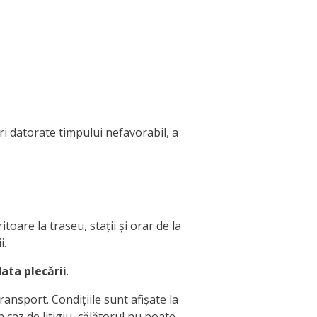
ri datorate timpului nefavorabil, a
toare la traseu, stații și orar de la
i.
data plecării
.
ansport. Condițiile sunt afișate la
n caz de litigiu, călătorul nu poate