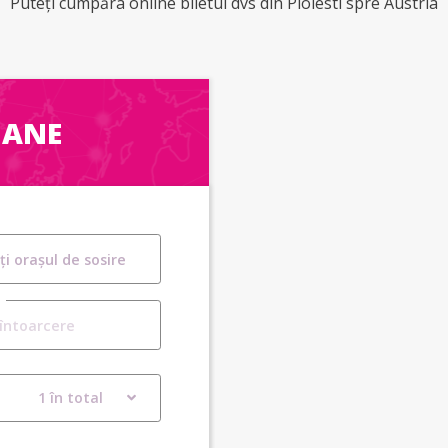
Puteți cumpăra online biletul dvs din Ploiesti spre Austria
OANE
1 în total