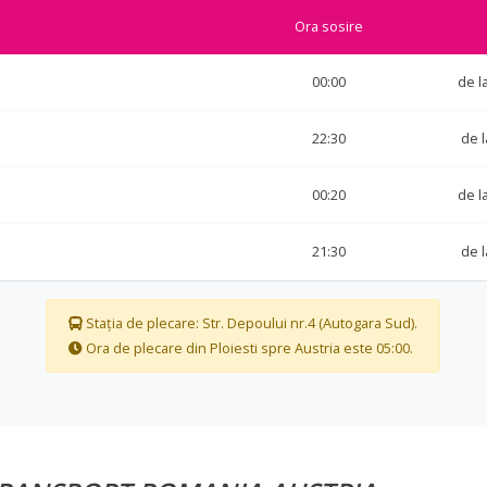
Ora sosire
00:00
de l
22:30
de 
00:20
de l
21:30
de 
Stația de plecare: Str. Depoului nr.4 (Autogara Sud).
Ora de plecare din Ploiesti spre Austria este 05:00.