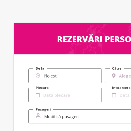
REZERVĂRI PERS
De la
Către
Plecare
Întoarcere
Pasageri
Modifică pasageri