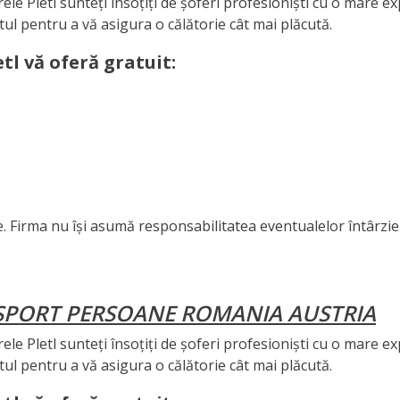
le Pletl sunteți însoțiți de șoferi profesioniști cu o mare e
tul pentru a vă asigura o călătorie cât mai plăcută.
etl vă oferă gratuit:
e. Firma nu își asumă responsabilitatea eventualelor întârzie
NSPORT PERSOANE ROMANIA AUSTRIA
le Pletl sunteți însoțiți de șoferi profesioniști cu o mare e
tul pentru a vă asigura o călătorie cât mai plăcută.