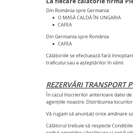
La fiecare călătorie firma Pl
Din România spre Germania:
O MASĂ CALDĂ ÎN UNGARIA
CAFEA
Din Germania spre România:
CAFEA
Călătoriile se efectuează fară înnoptar
traficului sau a așteptărilor în vămi.
REZERVĂRI TRANSPORT 
În cazul înscrierilor anterioare datei de 
agențiile noastre. Distribuirea locurilor
Vă rugam să anunțați orice amânare sa
Călătorul trebuie să respecte Condițiile
sediul agențiilor vânzătoare și pot fi obț