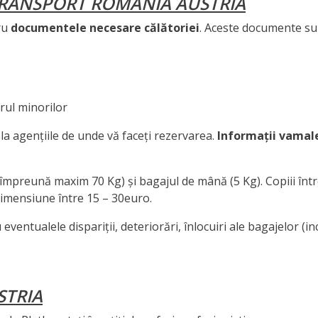
TRANSPORT ROMANIA AUSTRIA
ru
documentele necesare călătoriei
. Aceste documente su
orul minorilor
la agențiile de unde vă faceți rezervarea.
Informații vamal
 (împreună maxim 70 Kg) și bagajul de mână (5 Kg). Copiii între
 dimensiune între 15 – 30euro.
entualele dispariții, deteriorări, înlocuiri ale bagajelor (
STRIA