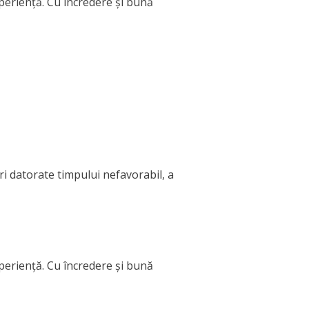
xperiență. Cu încredere și bună
ri datorate timpului nefavorabil, a
xperiență. Cu încredere și bună