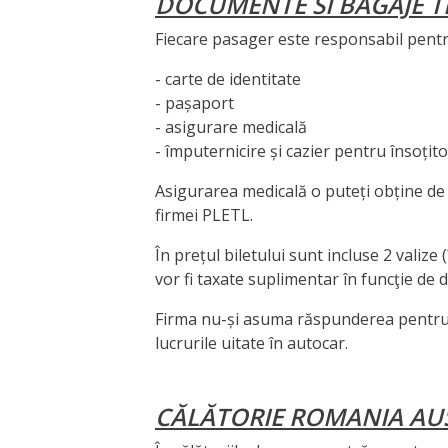
DOCUMENTE SI BAGAJE 
Fiecare pasager este responsabil pent
- carte de identitate
- pașaport
- asigurare medicală
- împuternicire și cazier pentru însoțit
Asigurarea medicală o puteți obține de 
firmei PLETL.
În prețul biletului sunt incluse 2 valize
vor fi taxate suplimentar în funcţie de
Firma nu-și asuma răspunderea pentru ev
lucrurile uitate în autocar.
CĂLĂTORIE ROMANIA AU