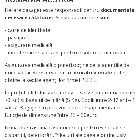
Fiecare pasager este responsabil pentru
documentele
necesare călătoriei
. Aceste documente sunt:
- carte de identitate
- pașaport
- asigurare medicală
- împuternicire și cazier pentru însoțitorul minorilor
Asigurarea medicală o puteți obține de la agențiile de
unde vă faceți rezervarea.
Informații vamale
puteți
obține la sediile agențiilor firmei PLETL.
În prețul biletului sunt incluse 2 valize (împreună maxim
70 Kg) și bagajul de mână (5 Kg). Copiii între 2-12 ani – 1
valiză. Bagajele în plus vor fi taxate suplimentar în
funcţie de dimensiune între 15 – 30euro.
Firma nu-și asuma răspunderea pentru eventualele
dispariții, deteriorări, înlocuiri ale bagajelor (inclusiv