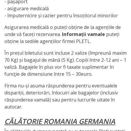
- pașaport
- asigurare medicală
- împuternicire și cazier pentru însoțitorul minorilor
Asigurarea medicală o puteți obține de la agențiile de
unde vă faceți rezervarea.
Informații vamale
puteți
obține la sediile agențiilor firmei PLETL.
În prețul biletului sunt incluse 2 valize (împreună maxim
70 Kg) și bagajul de mână (5 Kg). Copiii între 2-12 ani – 1
valiză. Bagajele în plus vor fi taxate suplimentar în
funcţie de dimensiune între 15 – 30euro.
Firma nu-și asuma răspunderea pentru eventualele
dispariții, deteriorări, înlocuiri ale bagajelor (inclusiv
răspunderea vamală) sau pentru lucrurile uitate în
autocar.
CĂLĂTORIE ROMANIA GERMANIA