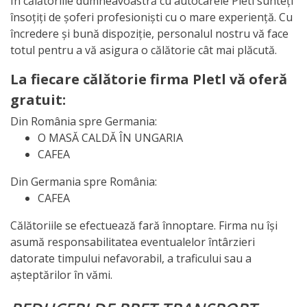
În călătoriile dumneavoastră cu autocarele Pletl sunteți
însoțiți de șoferi profesioniști cu o mare experiență. Cu
încredere și bună dispoziție, personalul nostru vă face
totul pentru a vă asigura o călătorie cât mai plăcută.
La fiecare călătorie firma Pletl vă oferă
gratuit:
Din România spre Germania:
O MASĂ CALDĂ ÎN UNGARIA
CAFEA
Din Germania spre România:
CAFEA
Călătoriile se efectuează fară înnoptare. Firma nu își
asumă responsabilitatea eventualelor întârzieri
datorate timpului nefavorabil, a traficului sau a
așteptărilor în vămi.