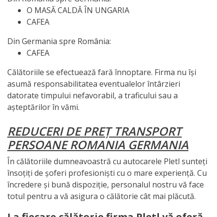
O MASĂ CALDĂ ÎN UNGARIA
CAFEA
Din Germania spre România:
CAFEA
Călătoriile se efectuează fară înnoptare. Firma nu își
asumă responsabilitatea eventualelor întârzieri
datorate timpului nefavorabil, a traficului sau a
așteptărilor în vămi.
REDUCERI DE PREȚ TRANSPORT
PERSOANE ROMANIA GERMANIA
În călătoriile dumneavoastră cu autocarele Pletl sunteți
însoțiți de șoferi profesioniști cu o mare experiență. Cu
încredere și bună dispoziție, personalul nostru vă face
totul pentru a vă asigura o călătorie cât mai plăcută.
La fiecare călătorie firma Pletl vă oferă