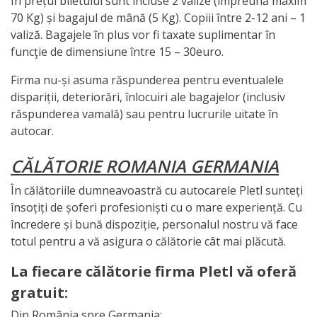
În prețul biletului sunt incluse 2 valize (împreună maxim
70 Kg) și bagajul de mână (5 Kg). Copiii între 2-12 ani – 1
valiză. Bagajele în plus vor fi taxate suplimentar în
funcţie de dimensiune între 15 – 30euro.
Firma nu-și asuma răspunderea pentru eventualele
dispariții, deteriorări, înlocuiri ale bagajelor (inclusiv
răspunderea vamală) sau pentru lucrurile uitate în
autocar.
CĂLĂTORIE ROMANIA GERMANIA
În călătoriile dumneavoastră cu autocarele Pletl sunteți
însoțiți de șoferi profesioniști cu o mare experiență. Cu
încredere și bună dispoziție, personalul nostru vă face
totul pentru a vă asigura o călătorie cât mai plăcută.
La fiecare călătorie firma Pletl vă oferă
gratuit:
Din România spre Germania: