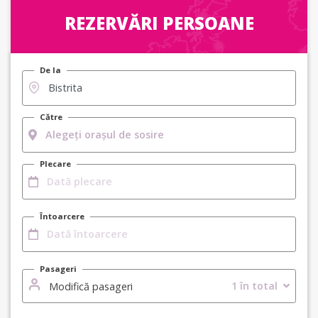
REZERVĂRI PERSOANE
De la
Către
Plecare
Întoarcere
Pasageri
1 în total
Modifică pasageri