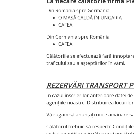
La fiecare călătorie firma Pl
Din România spre Germania:
O MASĂ CALDĂ ÎN UNGARIA
CAFEA
Din Germania spre România:
CAFEA
Călătoriile se efectuează fară înnoptar
traficului sau a așteptărilor în vămi.
REZERVĂRI TRANSPORT 
În cazul înscrierilor anterioare datei de 
agențiile noastre. Distribuirea locurilor
Vă rugam să anunțați orice amânare sa
Călătorul trebuie să respecte Condițiile
sediul agențiilor vânzătoare și pot fi obț