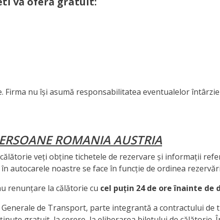
etl vă oferă gratuit:
e. Firma nu își asumă responsabilitatea eventualelor întârzie
PERSOANE ROMANIA AUSTRIA
călătorie veți obține tichetele de rezervare și informații referi
 în autocarele noastre se face în funcție de ordinea rezervări
u renunțare la călătorie cu
cel puțin 24 de ore înainte de 
 Generale de Transport, parte integrantă a contractului de tr
inute gratuit, la cerere, la eliberarea biletului de călătorie. Î