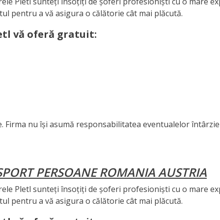
le Pletl sunteți însoțiți de șoferi profesioniști cu o mare e
tul pentru a vă asigura o călătorie cât mai plăcută.
etl vă oferă gratuit:
e. Firma nu își asumă responsabilitatea eventualelor întârzie
NSPORT PERSOANE ROMANIA AUSTRIA
le Pletl sunteți însoțiți de șoferi profesioniști cu o mare e
tul pentru a vă asigura o călătorie cât mai plăcută.