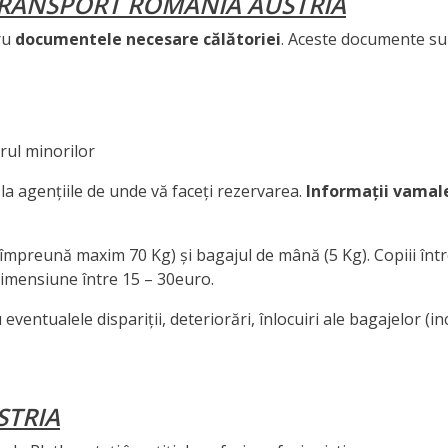
TRANSPORT ROMANIA AUSTRIA
ru
documentele necesare călătoriei
. Aceste documente su
orul minorilor
la agențiile de unde vă faceți rezervarea.
Informații vamal
 (împreună maxim 70 Kg) și bagajul de mână (5 Kg). Copiii între
 dimensiune între 15 – 30euro.
entualele dispariții, deteriorări, înlocuiri ale bagajelor (
STRIA