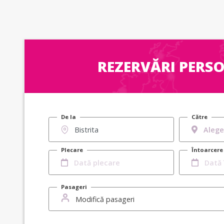
REZERVĂRI PERS
De la
Către
Plecare
Întoarcere
Pasageri
Modifică pasageri