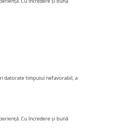
xperiență. Cu încredere și bună
ri datorate timpului nefavorabil, a
xperiență. Cu încredere și bună