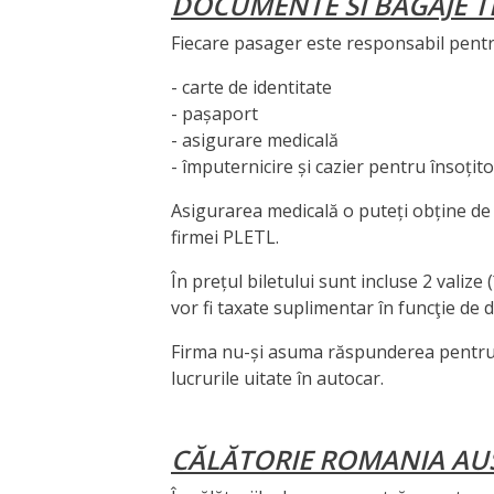
DOCUMENTE SI BAGAJE 
Fiecare pasager este responsabil pent
- carte de identitate
- pașaport
- asigurare medicală
- împuternicire și cazier pentru însoțit
Asigurarea medicală o puteți obține de 
firmei PLETL.
În prețul biletului sunt incluse 2 valize
vor fi taxate suplimentar în funcţie de
Firma nu-și asuma răspunderea pentru ev
lucrurile uitate în autocar.
CĂLĂTORIE ROMANIA AU