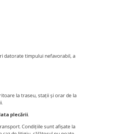
ri datorate timpului nefavorabil, a
toare la traseu, stații și orar de la
i.
data plecării
.
ansport. Condițiile sunt afișate la
n caz de litigiu, călătorul nu poate