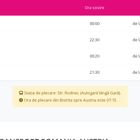
Ora sosire
00:00
de 
22:30
de 
00:20
de 
21:30
de 
Stația de plecare: Str. Rodnei, (Autogară lângă Gară).
Ora de plecare din Bistrita spre Austria este 07:15.