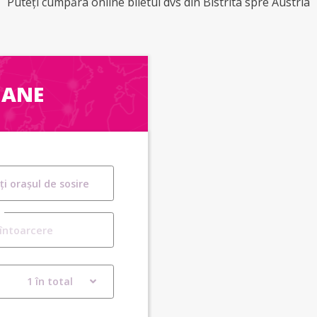
Puteți cumpăra online biletul dvs din Bistrita spre Austria
OANE
1 în total