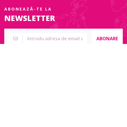
ABONEAZĂ-TE LA
NEWSLETTER
ABONARE
Str. Sublocotenent Suciu Sorin Nr. 134F
Lipova, 315400
Pentru întrebări, nelămuriri sau pentru date de contact complete
accesați:
Contact online