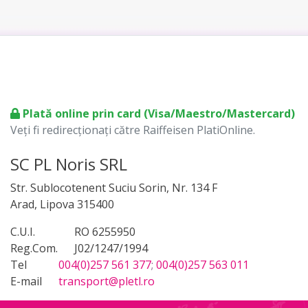
Plată online prin card (Visa/Maestro/Mastercard)
Veți fi redirecționați către Raiffeisen PlatiOnline.
SC PL Noris SRL
Str. Sublocotenent Suciu Sorin, Nr. 134 F
Arad, Lipova 315400
C.U.I.
RO 6255950
Reg.Com.
J02/1247/1994
Tel
004(0)257 561 377
;
004(0)257 563 011
E-mail
transport@pletl.ro