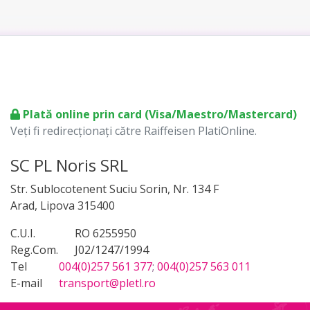
Plată online prin card (Visa/Maestro/Mastercard)
Veți fi redirecționați către Raiffeisen PlatiOnline.
SC PL Noris SRL
Str. Sublocotenent Suciu Sorin, Nr. 134 F
Arad, Lipova 315400
C.U.I.
RO 6255950
Reg.Com.
J02/1247/1994
Tel
004(0)257 561 377
;
004(0)257 563 011
E-mail
transport@pletl.ro