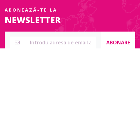
ABONEAZĂ-TE LA
NEWSLETTER
ABONARE
Str. Sublocotenent Suciu Sorin Nr. 134F
Lipova, 315400
Pentru întrebări, nelămuriri sau pentru date de contact complete
accesați:
Contact online