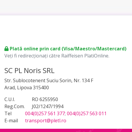
Plată online prin card (Visa/Maestro/Mastercard)
Veți fi redirecționați către Raiffeisen PlatiOnline.
SC PL Noris SRL
Str. Sublocotenent Suciu Sorin, Nr. 134 F
Arad, Lipova 315400
C.U.I.
RO 6255950
Reg.Com.
J02/1247/1994
Tel
004(0)257 561 377
;
004(0)257 563 011
E-mail
transport@pletl.ro