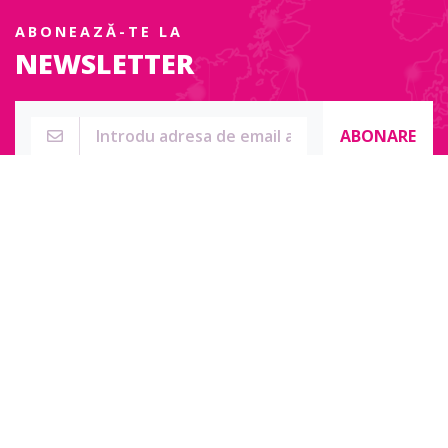
ABONEAZĂ-TE LA
NEWSLETTER
ABONARE
Str. Sublocotenent Suciu Sorin Nr. 134F
Lipova, 315400
Pentru întrebări, nelămuriri sau pentru date de contact complete
accesați:
Contact online