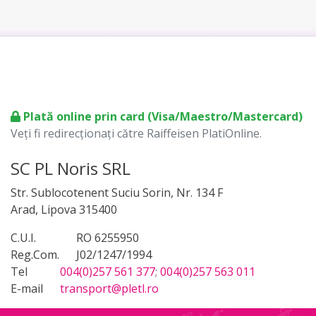
Plată online prin card (Visa/Maestro/Mastercard)
Veți fi redirecționați către Raiffeisen PlatiOnline.
SC PL Noris SRL
Str. Sublocotenent Suciu Sorin, Nr. 134 F
Arad, Lipova 315400
C.U.I.
RO 6255950
Reg.Com.
J02/1247/1994
Tel
004(0)257 561 377
;
004(0)257 563 011
E-mail
transport@pletl.ro