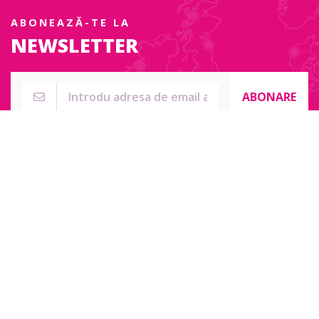
ABONEAZĂ-TE LA
NEWSLETTER
ABONARE
Str. Sublocotenent Suciu Sorin Nr. 134F
Lipova, 315400
Pentru întrebări, nelămuriri sau pentru date de contact complete
accesați:
Contact online