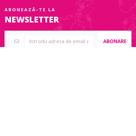
ABONEAZĂ-TE LA
NEWSLETTER
ABONARE
Str. Sublocotenent Suciu Sorin Nr. 134F
Lipova, 315400
Pentru întrebări, nelămuriri sau pentru date de contact complete
accesați:
Contact online