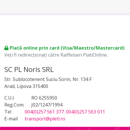
Plată online prin card (Visa/Maestro/Mastercard)
Veți fi redirecționați către Raiffeisen PlatiOnline.
SC PL Noris SRL
Str. Sublocotenent Suciu Sorin, Nr. 134 F
Arad, Lipova 315400
C.U.I.
RO 6255950
Reg.Com.
J02/1247/1994
Tel
004(0)257 561 377
;
004(0)257 563 011
E-mail
transport@pletl.ro