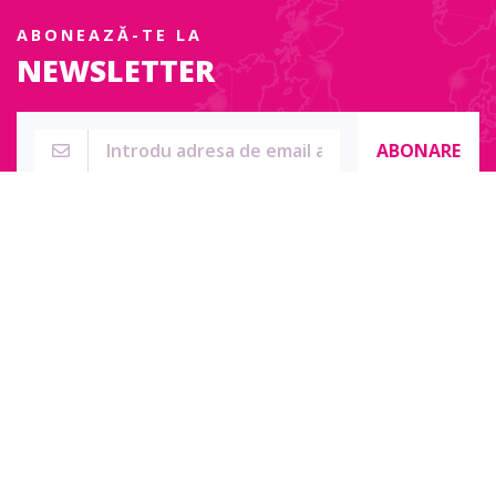
ABONEAZĂ-TE LA
NEWSLETTER
ABONARE
Str. Sublocotenent Suciu Sorin Nr. 134F
Lipova, 315400
Pentru întrebări, nelămuriri sau pentru date de contact complete
accesați:
Contact online