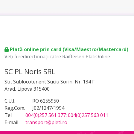
Plată online prin card (Visa/Maestro/Mastercard)
Veți fi redirecționați către Raiffeisen PlatiOnline.
SC PL Noris SRL
Str. Sublocotenent Suciu Sorin, Nr. 134 F
Arad, Lipova 315400
C.U.I.
RO 6255950
Reg.Com.
J02/1247/1994
Tel
004(0)257 561 377
;
004(0)257 563 011
E-mail
transport@pletl.ro