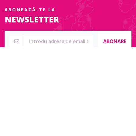
ABONEAZĂ-TE LA
NEWSLETTER
ABONARE
Str. Sublocotenent Suciu Sorin Nr. 134F
Lipova, 315400
Pentru întrebări, nelămuriri sau pentru date de contact complete
accesați:
Contact online