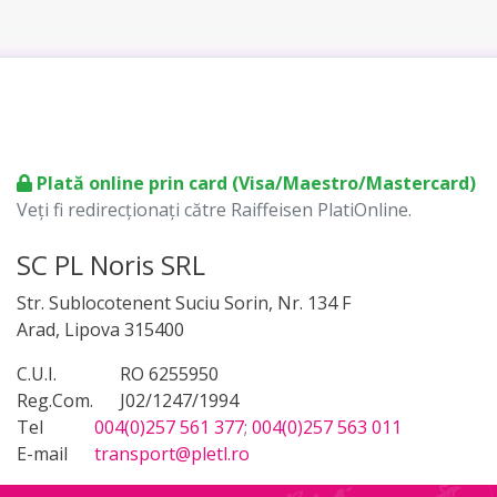
Plată online prin card (Visa/Maestro/Mastercard)
Veți fi redirecționați către Raiffeisen PlatiOnline.
SC PL Noris SRL
Str. Sublocotenent Suciu Sorin, Nr. 134 F
Arad, Lipova 315400
C.U.I.
RO 6255950
Reg.Com.
J02/1247/1994
Tel
004(0)257 561 377
;
004(0)257 563 011
E-mail
transport@pletl.ro