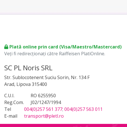
Plată online prin card (Visa/Maestro/Mastercard)
Veți fi redirecționați către Raiffeisen PlatiOnline.
SC PL Noris SRL
Str. Sublocotenent Suciu Sorin, Nr. 134 F
Arad, Lipova 315400
C.U.I.
RO 6255950
Reg.Com.
J02/1247/1994
Tel
004(0)257 561 377
;
004(0)257 563 011
E-mail
transport@pletl.ro