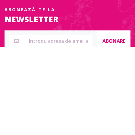
ABONEAZĂ-TE LA
NEWSLETTER
ABONARE
Str. Sublocotenent Suciu Sorin Nr. 134F
Lipova, 315400
Pentru întrebări, nelămuriri sau pentru date de contact complete
accesați:
Contact online