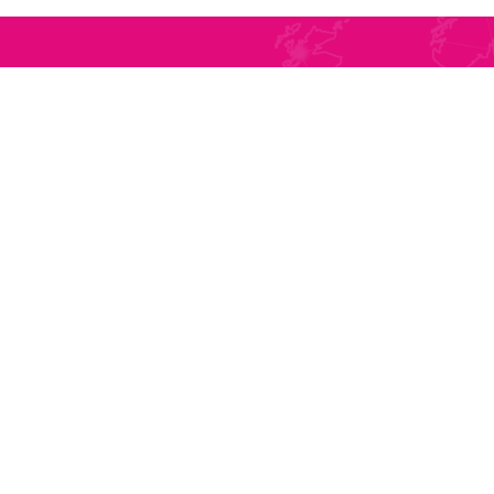
ABONEAZĂ-TE LA
NEWSLETTER
CONTACT
Tel
Str. Sublocotenent Suciu Sorin Nr.
Tel
134F
Mobil
Lipova, 315400
Fax