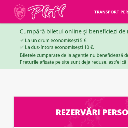
TRANSPORT PE
Cumpără biletul online și beneficiezi de
✅ La un drum economisești 5 €.
✅ La dus-întors economisești 10 €.
Biletele cumparăte de la agenție nu beneficiează d
Prețurile afișate pe site sunt deja reduse, astfel c
REZERVĂRI PERS