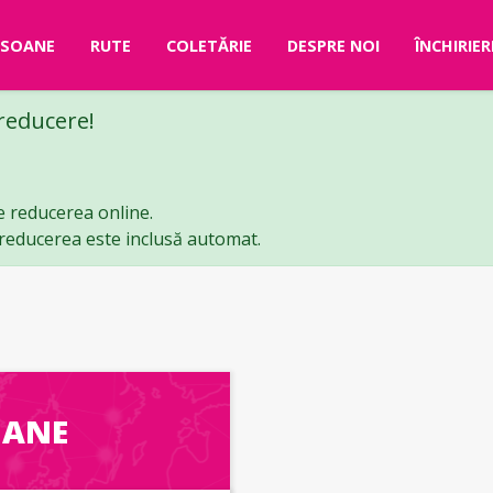
RSOANE
RUTE
COLETĂRIE
DESPRE NOI
ÎNCHIRIE
 reducere!
e reducerea online.
ă reducerea este inclusă automat.
OANE