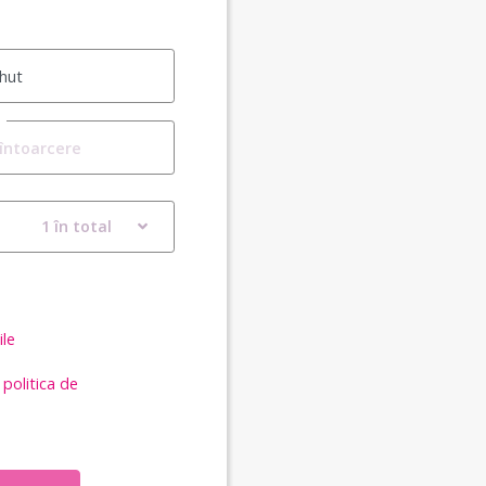
1 în total
ile
i
politica de