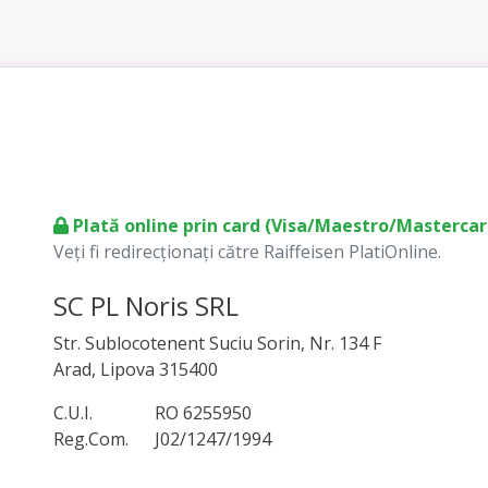
Plată online prin card (Visa/Maestro/Mastercar
Veți fi redirecționați către Raiffeisen PlatiOnline.
SC PL Noris SRL
Str. Sublocotenent Suciu Sorin, Nr. 134 F
Arad, Lipova 315400
C.U.I.
RO 6255950
Reg.Com.
J02/1247/1994