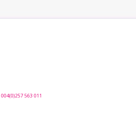
;
004(0)257 563 011
o