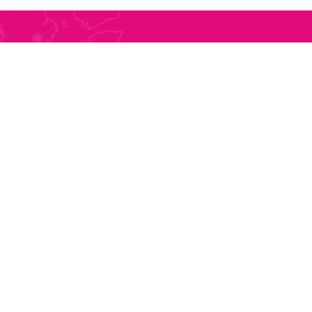
 ROMÂNIA
CONTACT GERMANIA
0257 561 377
Tel
0049 (0)911 6880707
0257 563 011
Fax
0049 (0)911 616621
0732 680 587
E-mail
transport@pletl.ro
0257 388 431