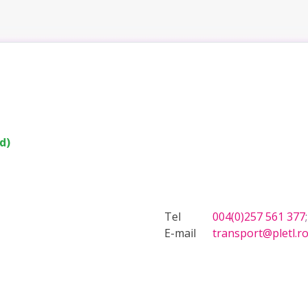
d)
Tel
004(0)257 561 377
E-mail
transport@pletl.r