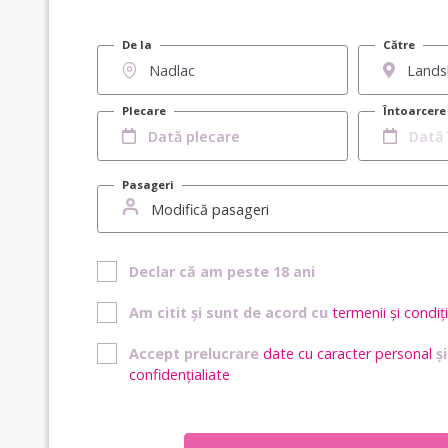
De la
Către
Plecare
Întoarcere
Pasageri
Modifică pasageri
Declar că am peste 18 ani
Am citit și sunt de acord cu
termenii și condiți
Accept prelucrare
date cu caracter personal
ș
confidențialiate