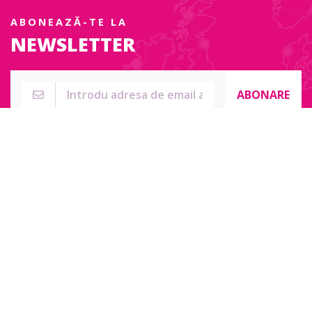
ABONEAZĂ-TE LA
NEWSLETTER
ABONARE
Str. Sublocotenent Suciu Sorin Nr. 134F
Lipova, 315400
Pentru întrebări, nelămuriri sau pentru date de contact complete
accesați:
Contact online