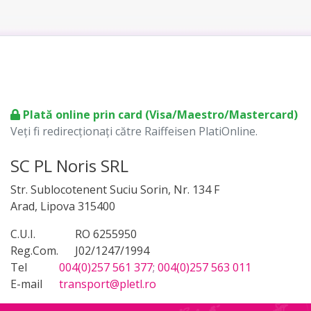
Plată online prin card (Visa/Maestro/Mastercard)
Veți fi redirecționați către Raiffeisen PlatiOnline.
SC PL Noris SRL
Str. Sublocotenent Suciu Sorin, Nr. 134 F
Arad, Lipova 315400
C.U.I.
RO 6255950
Reg.Com.
J02/1247/1994
Tel
004(0)257 561 377
;
004(0)257 563 011
E-mail
transport@pletl.ro