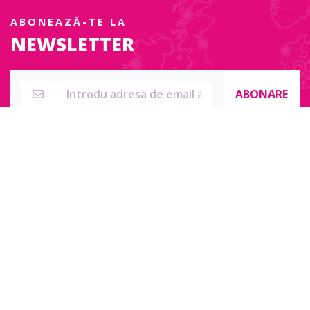
ABONEAZĂ-TE LA
NEWSLETTER
ABONARE
Str. Sublocotenent Suciu Sorin Nr. 134F
Lipova, 315400
Pentru întrebări, nelămuriri sau pentru date de contact complete
accesați:
Contact online