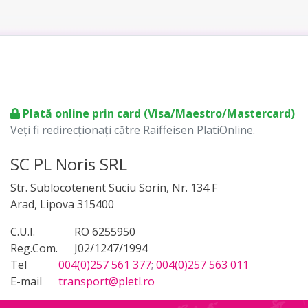
Plată online prin card (Visa/Maestro/Mastercard)
Veți fi redirecționați către Raiffeisen PlatiOnline.
SC PL Noris SRL
Str. Sublocotenent Suciu Sorin, Nr. 134 F
Arad, Lipova 315400
C.U.I.
RO 6255950
Reg.Com.
J02/1247/1994
Tel
004(0)257 561 377
;
004(0)257 563 011
E-mail
transport@pletl.ro