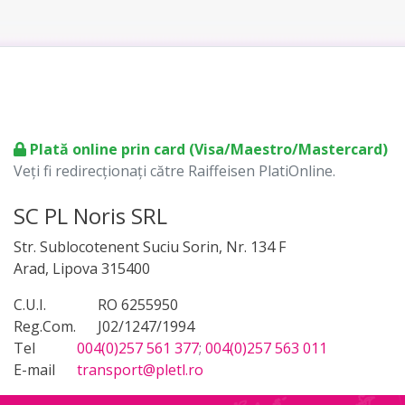
Plată online prin card (Visa/Maestro/Mastercard)
Veți fi redirecționați către Raiffeisen PlatiOnline.
SC PL Noris SRL
Str. Sublocotenent Suciu Sorin, Nr. 134 F
Arad, Lipova 315400
C.U.I.
RO 6255950
Reg.Com.
J02/1247/1994
Tel
004(0)257 561 377
;
004(0)257 563 011
E-mail
transport@pletl.ro