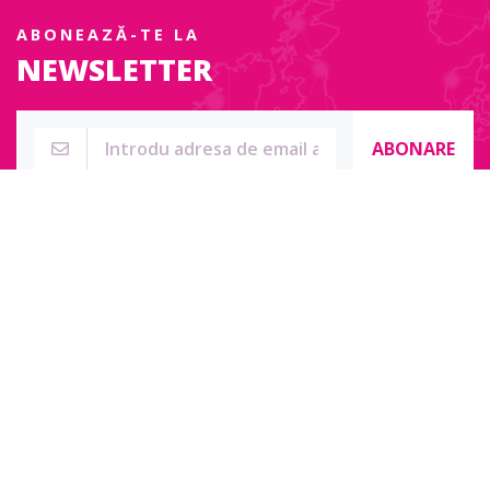
ABONEAZĂ-TE LA
NEWSLETTER
ABONARE
Str. Sublocotenent Suciu Sorin Nr. 134F
Lipova, 315400
Pentru întrebări, nelămuriri sau pentru date de contact complete
accesați:
Contact online