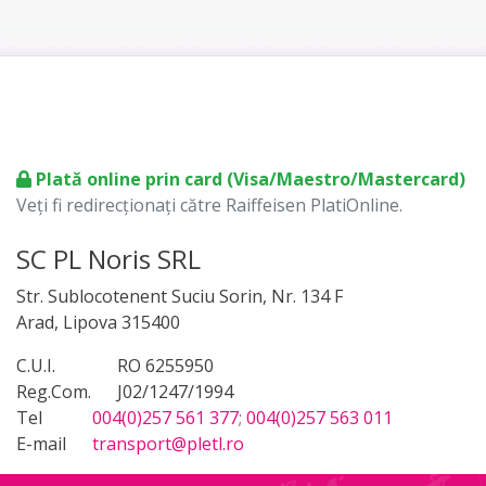
Plată online prin card (Visa/Maestro/Mastercard)
Veți fi redirecționați către Raiffeisen PlatiOnline.
SC PL Noris SRL
Str. Sublocotenent Suciu Sorin, Nr. 134 F
Arad, Lipova 315400
C.U.I.
RO 6255950
Reg.Com.
J02/1247/1994
Tel
004(0)257 561 377
;
004(0)257 563 011
E-mail
transport@pletl.ro