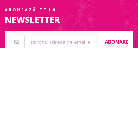
ABONEAZĂ-TE LA
NEWSLETTER
ABONARE
Str. Sublocotenent Suciu Sorin Nr. 134F
Lipova, 315400
Pentru întrebări, nelămuriri sau pentru date de contact complete
accesați:
Contact online