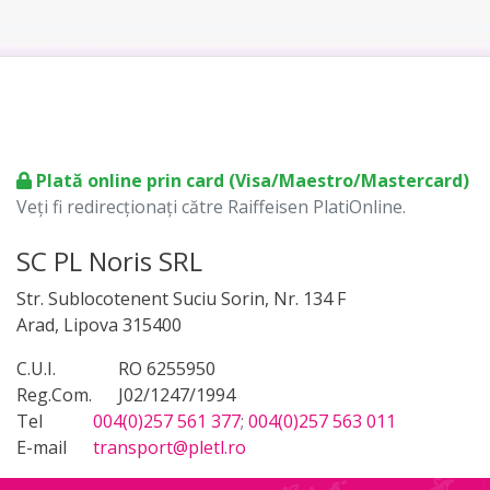
Plată online prin card (Visa/Maestro/Mastercard)
Veți fi redirecționați către Raiffeisen PlatiOnline.
SC PL Noris SRL
Str. Sublocotenent Suciu Sorin, Nr. 134 F
Arad, Lipova 315400
C.U.I.
RO 6255950
Reg.Com.
J02/1247/1994
Tel
004(0)257 561 377
;
004(0)257 563 011
E-mail
transport@pletl.ro