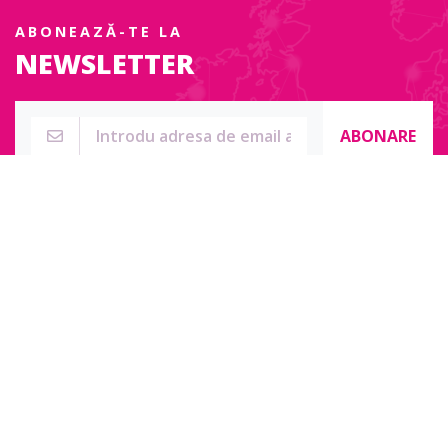
ABONEAZĂ-TE LA
NEWSLETTER
ABONARE
Str. Sublocotenent Suciu Sorin Nr. 134F
Lipova, 315400
Pentru întrebări, nelămuriri sau pentru date de contact complete
accesați:
Contact online